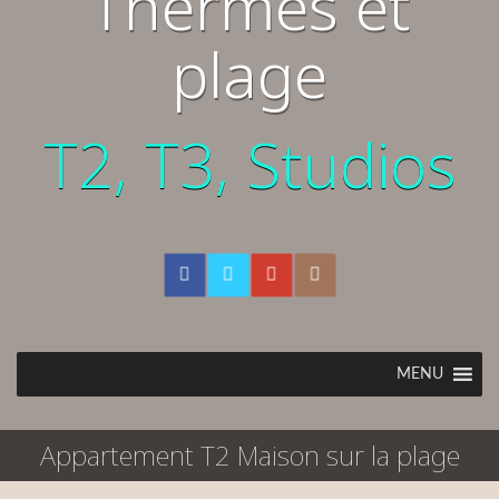
Thermes et
plage
T2, T3, Studios
MENU
Appartement T2 Maison sur la plage