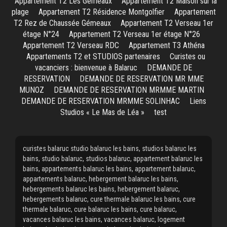
Appartement T2 Les Gémeaux
Appartement T2 Maison sur la
plage
Appartement T2 Résidence Montgolfier
Appartement
T2 Rez de Chaussée Gémeaux
Appartement T2 Verseau 1er
étage N°24
Appartement T2 Verseau 1er étage N°26
Appartement T2 Verseau RDC
Appartement T3 Athéna
Appartements T2 et STUDIOS partenaires
Curistes ou
vacanciers : bienvenue à Balaruc
DEMANDE DE
RESERVATION
DEMANDE DE RESERVATION MR MME
MUNOZ
DEMANDE DE RESERVATION MRMME MARTIN
DEMANDE DE RESERVATION MRMME SOLINHAC
Liens
Studios « Le Mas de Léa »
test
curistes balaruc studio balaruc les bains, studios balaruc les
bains, studio balaruc, studios balaruc, appartement balaruc les
bains, appartements balaruc les bains, appartement balaruc,
appartements balaruc, hebergement balaruc les bains,
hebergements balaruc les bains, hebergement balaruc,
hebergements balaruc, cure thermale balaruc les bains, cure
thermale balaruc, cure balaruc les bains, cure balaruc,
vacances balaruc les bains, vacances balaruc, logement