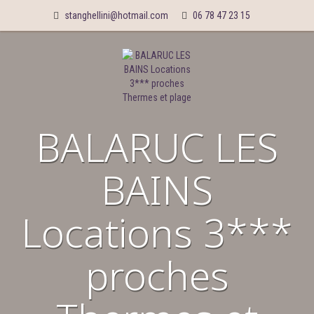
stanghellini@hotmail.com
06 78 47 23 15
BALARUC LES
BAINS
Locations 3***
proches