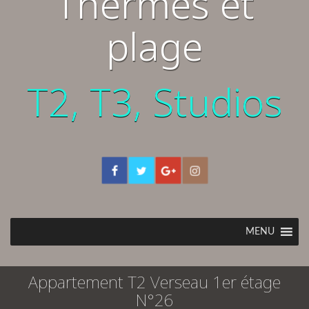
Thermes et
plage
T2, T3, Studios
MENU
Appartement T2 Verseau 1er étage
N°26