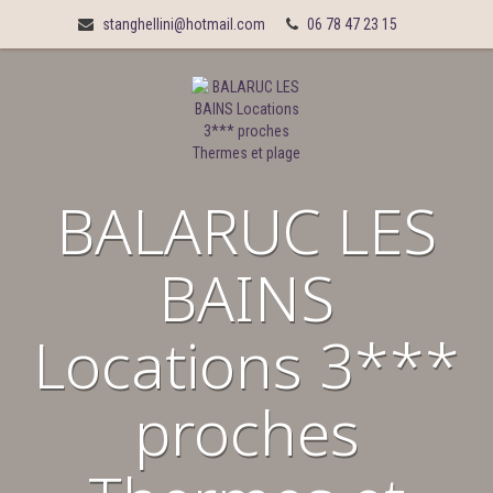
stanghellini@hotmail.com
06 78 47 23 15
BALARUC LES
BAINS
Locations 3***
proches