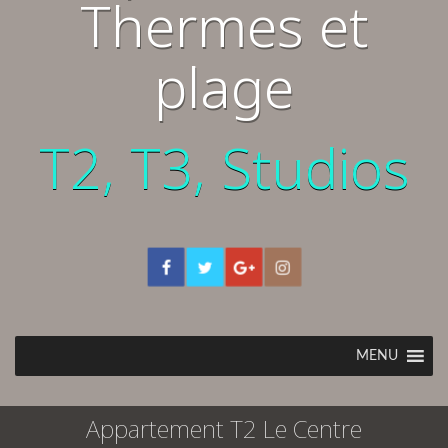
Thermes et
plage
T2, T3, Studios
MENU
Appartement T2 Le Centre