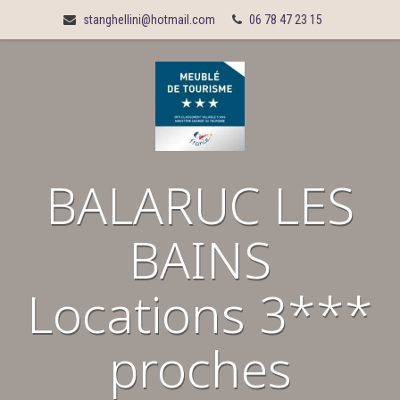
stanghellini@hotmail.com
06 78 47 23 15
BALARUC LES
BAINS
Locations 3***
proches