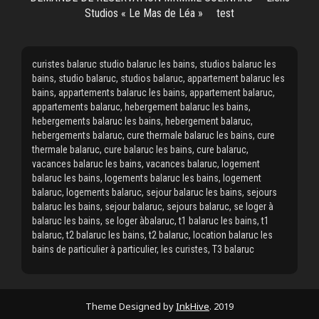
Studios « Le Mas de Léa »
test
curistes balaruc studio balaruc les bains, studios balaruc les
bains, studio balaruc, studios balaruc, appartement balaruc les
bains, appartements balaruc les bains, appartement balaruc,
appartements balaruc, hebergement balaruc les bains,
hebergements balaruc les bains, hebergement balaruc,
hebergements balaruc, cure thermale balaruc les bains, cure
thermale balaruc, cure balaruc les bains, cure balaruc,
vacances balaruc les bains, vacances balaruc, logement
balaruc les bains, logements balaruc les bains, logement
balaruc, logements balaruc, sejour balaruc les bains, sejours
balaruc les bains, sejour balaruc, sejours balaruc, se loger à
balaruc les bains, se loger àbalaruc, t1 balaruc les bains, t1
balaruc, t2 balaruc les bains, t2 balaruc, location balaruc les
bains de particulier à particulier, les curistes, T3 balaruc
Theme Designed by
InkHive
.
2019